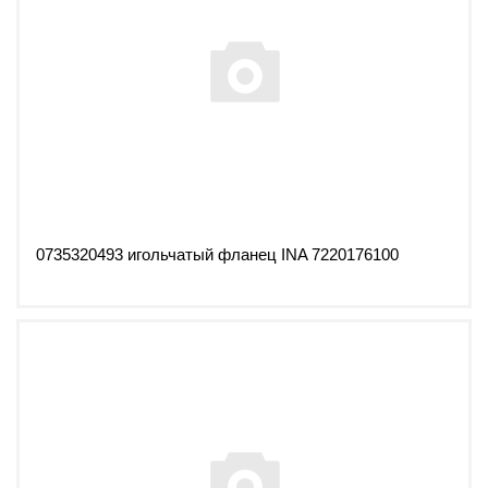
0735320493 игольчатый фланец INA 7220176100