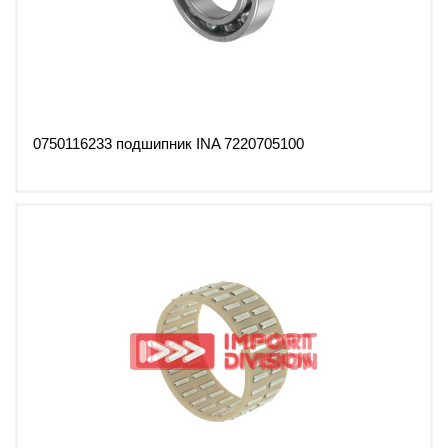
0750116233 подшипник INA 7220705100