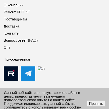
О компании
Ремонт КПП ZF
Поставщикам
Доставка
Контакты
Вопрос, ответ (FAQ)
Опт
Присоединяйся
Данный веб-сайт использует cookie-файлы в
целях предоставления вам лучшего
пользовательского опыта на нашем сайте.
© 2010-2026 Все права защищены Импорт Дивижн.
Продолжая использовать данный сайт, вы
Принять
Информация сайта защищена законом об авторских
соглашаетесь с использованием нами cookie-