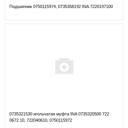
Подшипник 0750115974, 0735358192 INA 7220197100
0735321530 игольчатая муфта INA 0735320500 722
0672 10, 722040610, 0750115972