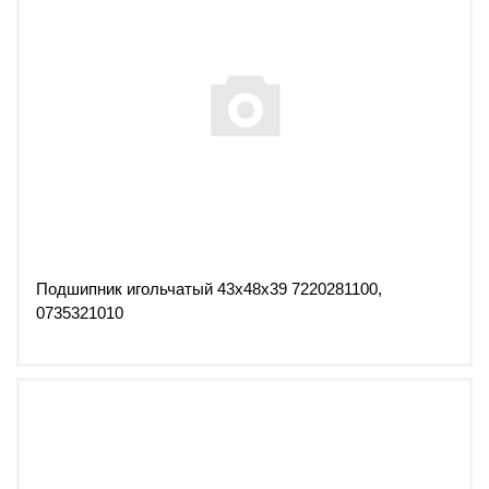
Подшипник игольчатый 43х48х39 7220281100,
0735321010