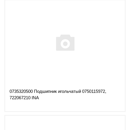
0735320500 Подшипник игольчатый 0750115972,
722067210 INA