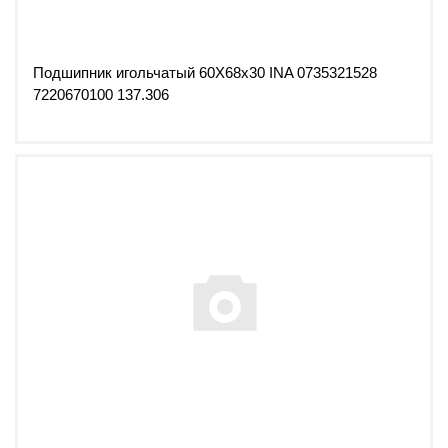
Подшипник игольчатый 60X68x30 INA 0735321528
7220670100 137.306