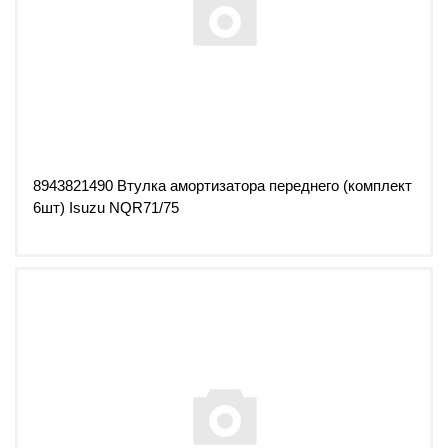
8943821490 Втулка амортизатора переднего (комплект
6шт) Isuzu NQR71/75