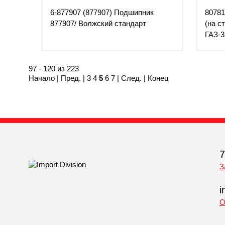
6-877907 (877907) Подшипник
8078
877907/ Волжский стандарт
(на с
ГАЗ-3
97 - 120 из 223
Начало
|
Пред.
|
3
4
5
6
7
|
След.
|
Конец
7
З
i
О