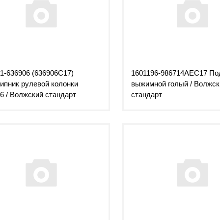
1-636906 (636906С17)
1601196-986714АЕС17 По
пник рулевой колонки
выжимной голый / Волжск
6 / Волжский стандарт
стандарт