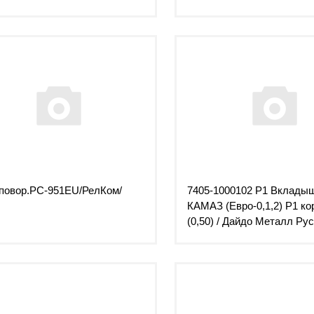
повор.РС-951EU/РелКом/
7405-1000102 Р1 Вклады
КАМАЗ (Евро-0,1,2) Р1 к
(0,50) / Дайдо Металл Ру