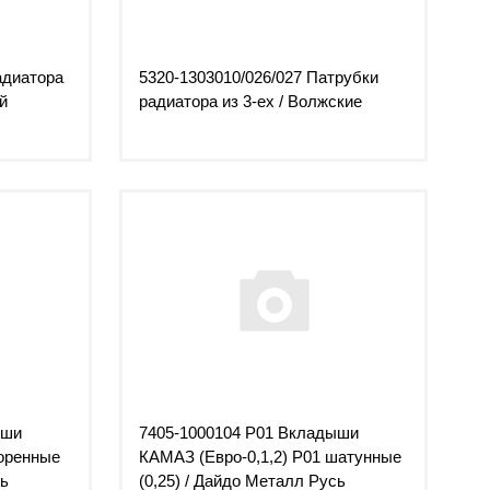
адиатора
5320-1303010/026/027 Патрубки
й
радиатора из 3-ех / Волжские
ыши
7405-1000104 Р01 Вкладыши
коренные
КАМАЗ (Евро-0,1,2) Р01 шатунные
сь
(0,25) / Дайдо Металл Русь