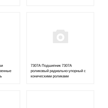
ши
7307А Подшипник 7307А
оренные
роликовый радиально-упорный c
сь
коническими роликами