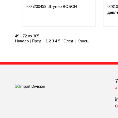
f00n200499 Штуцер BOSCH
02810
давле
49 - 72 из 305
Начало
|
Пред.
|
1
2
3
4
5
|
След.
|
Конец
7
З
i
О