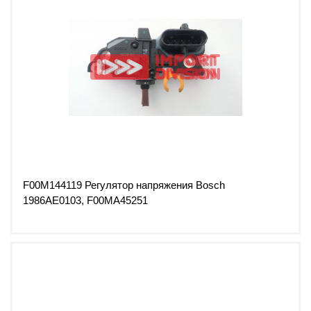
F00M144119 Регулятор напряжения Bosch
1986AE0103, F00MA45251