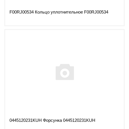
F00RJ00534 Кольцо уплотнительное F00RJ00534
0445120231KUH Форсунка 0445120231KUH