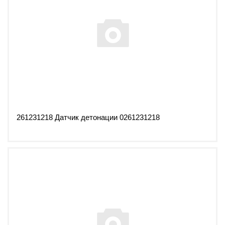
261231218 Датчик детонации 0261231218