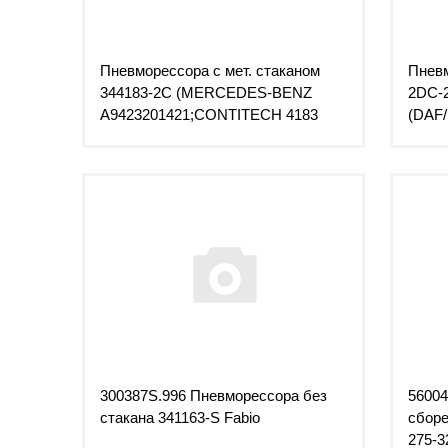
Пневморессора с мет. стаканом
Пневм
344183-2C (MERCEDES-BENZ
2DC-
A9423201421;CONTITECH 4183
(DAF
NP04 (Voss230))
300387S.996 Пневморессора без
56004
стакана 341163-S Fabio
сборе
275-3