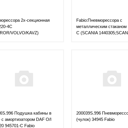
орессора 2х-секционная
Fabio:Пневморессора с
220-4C
металлическим стаканом 
/ROR/VOLVO/KAVZ)
C (SCANIA 1440305;SCAN
492680;SCANIA 1440859)
6S.996 Подушка кабины в
200039S.996 Пневморесс
 с амортизатором DAF O/I
(чулок) 34945 Fabio
20 945701-C Fabio