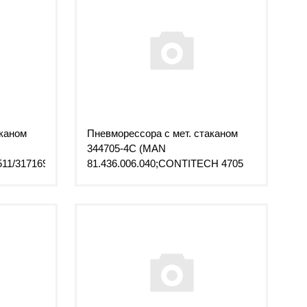
аканом
Пневморессора с мет. стаканом
344705-4C (MAN
511/3171695/1076418/20531987
81.436.006.040;CONTITECH 4705
N1 P04)