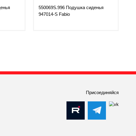
денья
550069S.996 Подушка сиденья
947014-S Fabio
Присоединяйся