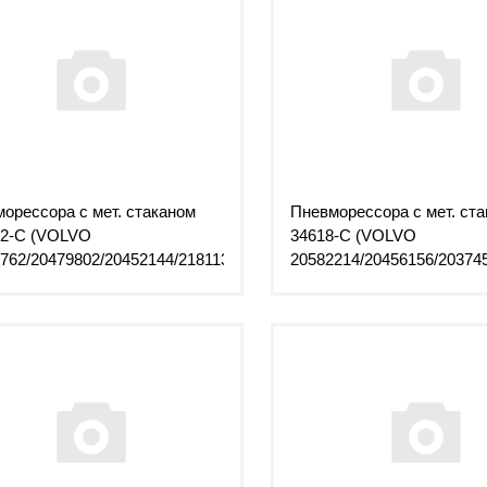
орессора с мет. стаканом
Пневморессора с мет. ст
62-C (VOLVO
34618-C (VOLVO
762/20479802/20452144/21811323/21961475)
20582214/20456156/20374