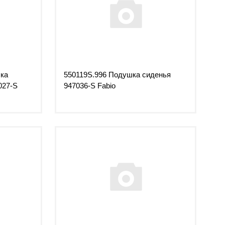
шка
550119S.996 Подушка сиденья
027-S
947036-S Fabio