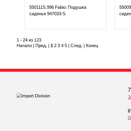
550111S.996 Fabio: Подушка
55009
сиденья 947033-S
сиден
1 - 24 из 123
Начало | Пред. |
1
2
3
4
5
|
След.
|
Конец
7
З
i
О