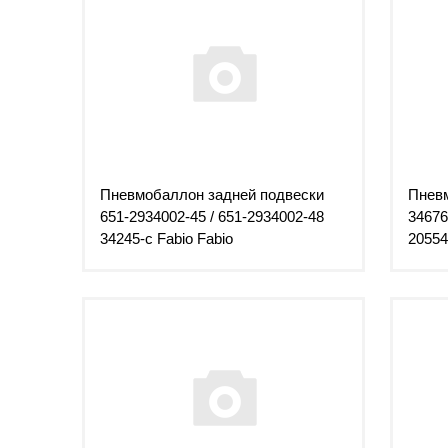
Пневмобаллон задней подвески
Пневм
651-2934002-45 / 651-2934002-48
3467
34245-с Fabio Fabio
20554