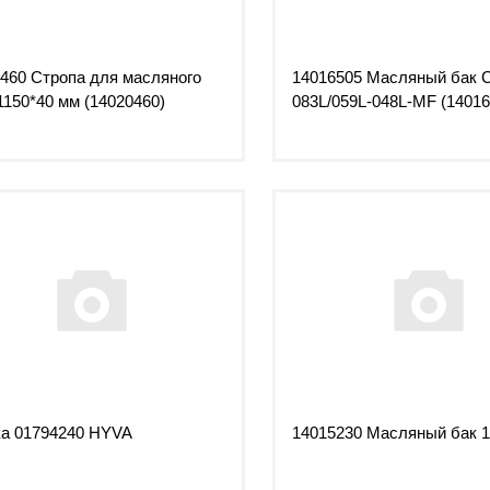
460 Стропа для масляного
14016505 Масляный бак 
1150*40 мм (14020460)
083L/059L-048L-MF (14016
а 01794240 HYVA
14015230 Масляный бак 