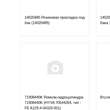
14020485 Резиновая прокладка под
14020
бак (14020485)
бака 
71908440K Ремком.гидроцилиндра
Втулк
71908440K (HYVA 70544264, тип -
FE A129-4-04320-001)