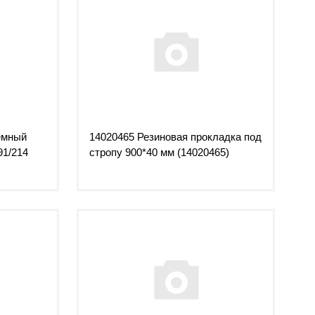
емный
14020465 Резиновая прокладка под
91/214
стропу 900*40 мм (14020465)