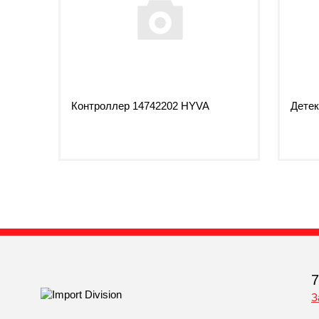
Контроллер 14742202 HYVA
Детек
7
З