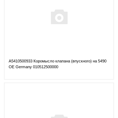
A5410500933 Коромысло клапана (впускного) на 5490
OE Germany 010512500000