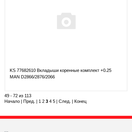
KS 77682610 Вкладыши коренные комплект +0.25
MAN D2866/2876/2066
49 - 72 из 113
Начало
|
Пред.
|
1
2
3
4
5
|
След.
|
Конец