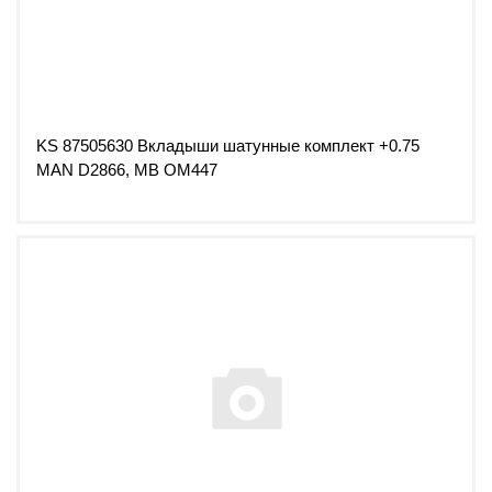
KS 87505630 Вкладыши шатунные комплект +0.75
MAN D2866, MB OM447