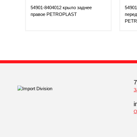
54901-8404012 крыло заднее
54901
правое PETROPLAST
перед
PETR
7
З
i
О