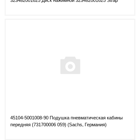
323482001625 Диск нажимной 323482001625 Strap
45104-5001008-90 Подушка пневматическая кабины
передняя (731700006 059) (Sachs, Германия)