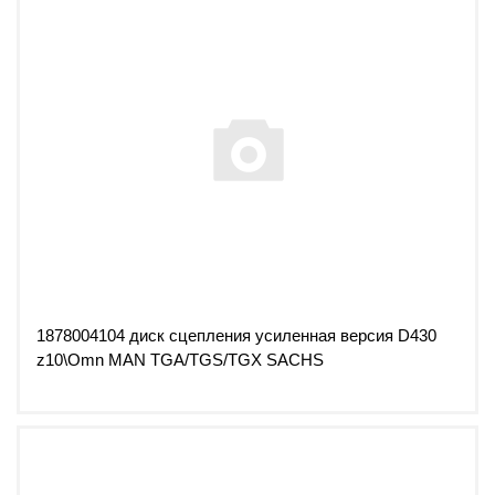
1878004104 диск сцепления усиленная версия D430
z10\Omn MAN TGA/TGS/TGX SACHS