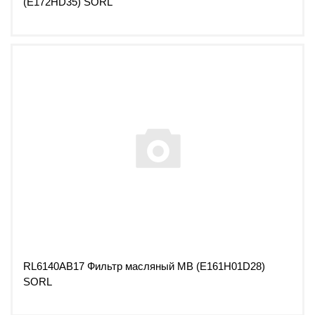
(E172HD35) SORL
RL6140AB17 Фильтр масляный MB (E161H01D28)
SORL