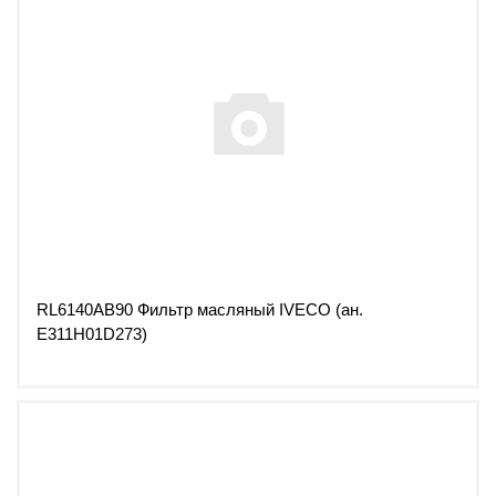
RL6140AB90 Фильтр масляный IVECO (ан.
E311H01D273)