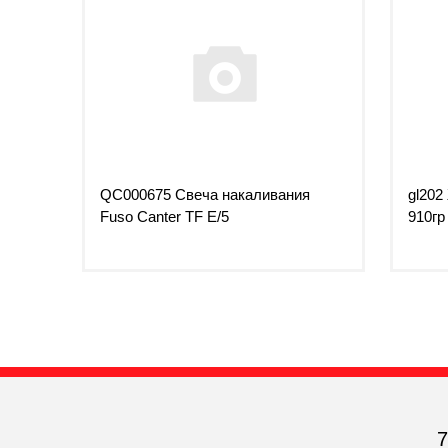
QC000675 Свеча накаливания
gl202
Fuso Canter TF E/5
910гр
7