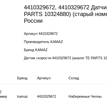
4410329672, 4410329672 Датчи
PARTS 10324880) (старый номе
России
Артикул
4410329672
Производитель
KAMAZ
Бренд
KAMAZ
Датчик скорости 4410329672 (аналог TE PARTS 1
Бренд
Артикул
Склад
2
омер
kamaz
4410329672
Набережные Челны