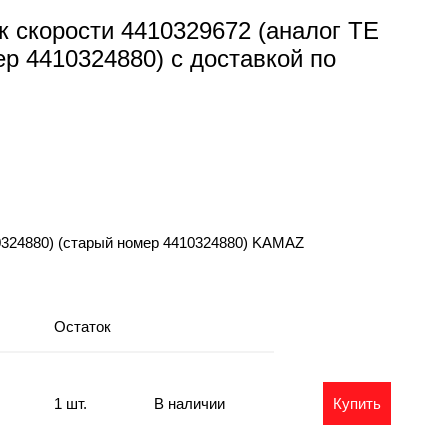
к скорости 4410329672 (аналог TE
р 4410324880) с доставкой по
0324880) (старый номер 4410324880) KAMAZ
Остаток
1 шт.
В наличии
Купить