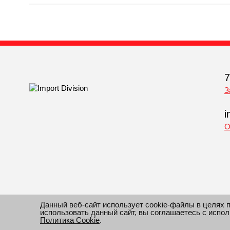
7
З
i
О
Данный веб-сайт использует cookie-файлы в целях 
использовать данный сайт, вы соглашаетесь с испо
© 2010-2026 Все права защищены Импорт Дивижн. Инфо
Политика Cookie
.