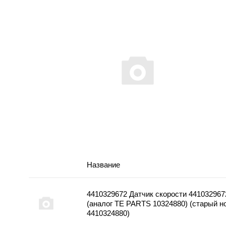
Название
4410329672 Датчик скорости 441032967
(аналог TE PARTS 10324880) (старый н
4410324880)