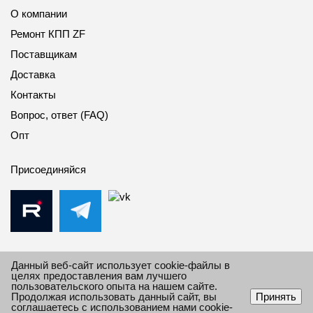
О компании
Ремонт КПП ZF
Поставщикам
Доставка
Контакты
Вопрос, ответ (FAQ)
Опт
Присоединяйся
Данный веб-сайт использует cookie-файлы в
целях предоставления вам лучшего
пользовательского опыта на нашем сайте.
© 2010-2026 Все права защищены Импорт Дивижн.
Продолжая использовать данный сайт, вы
Принять
Информация сайта защищена законом об авторских
соглашаетесь с использованием нами cookie-