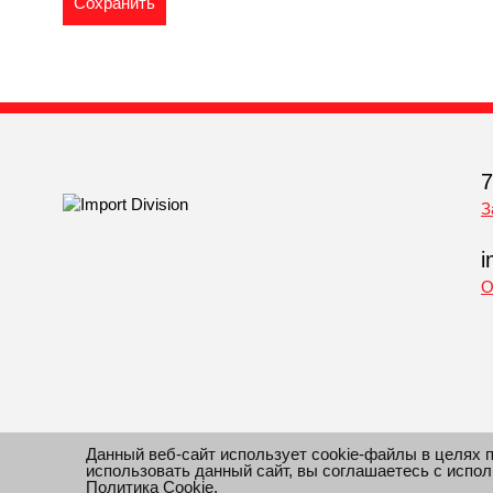
7
З
i
О
Данный веб-сайт использует cookie-файлы в целях 
использовать данный сайт, вы соглашаетесь с испо
© 2010-2026 Все права защищены Импорт Дивижн. Инфо
Политика Cookie
.