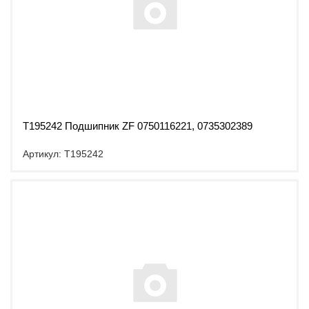
T195242 Подшипник ZF 0750116221, 0735302389
Артикул: T195242