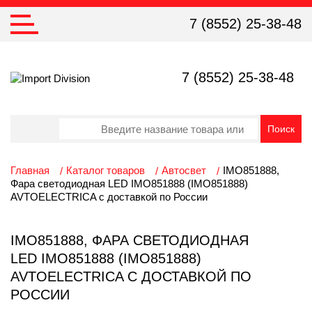
7 (8552) 25-38-48
7 (8552) 25-38-48
Главная
Каталог товаров
Автосвет
IMO851888,
Фара светодиодная LED IMO851888 (IMO851888)
AVTOELECTRICA с доставкой по России
IMO851888, ФАРА СВЕТОДИОДНАЯ
LED IMO851888 (IMO851888)
AVTOELECTRICA С ДОСТАВКОЙ ПО
РОССИИ