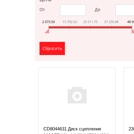
От
До
2 073.50
13 792.63
25 511.75
37 230.88
48 9
CD8044631 Диск сцепления
23