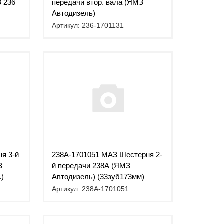
 236
передачи втор. вала (ЯМЗ
Автодизель)
Артикул: 236-1701131
я 3-й
238А-1701051 МАЗ Шестерня 2-
З
й передачи 238А (ЯМЗ
.)
Автодизель) (33зуб173мм)
Артикул: 238А-1701051