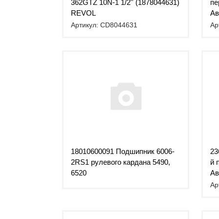
362GTZ 10N-1 1/2'' (1878044631)
пе
REVOL
Ав
Артикул: CD8044631
Ар
18010600091 Подшипник 6006-
23
2RS1 рулевого кардана 5490,
й 
6520
Ав
Ар