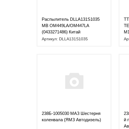
Распылитель DLLA131S1035
TT
MB OM449LA/OM447LA
TE
(0433271486) Китай
M
Артикул: DLLA131S1035
Ар
238Б-1005030 МАЗ Шестерня
23
коленвала (ЯМЗ Автодизель)
й 
Ав