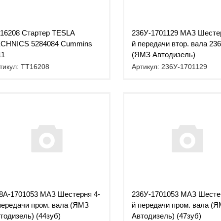
16208 Стартер TESLA
236У-1701129 МАЗ Шестер
CHNICS 5284084 Cummins
й передачи втор. вала 23
11
(ЯМЗ Автодизель)
тикул: TT16208
Артикул: 236У-1701129
8А-1701053 МАЗ Шестерня 4-
236У-1701053 МАЗ Шесте
передачи пром. вала (ЯМЗ
й передачи пром. вала (
тодизель) (44зуб)
Автодизель) (47зуб)