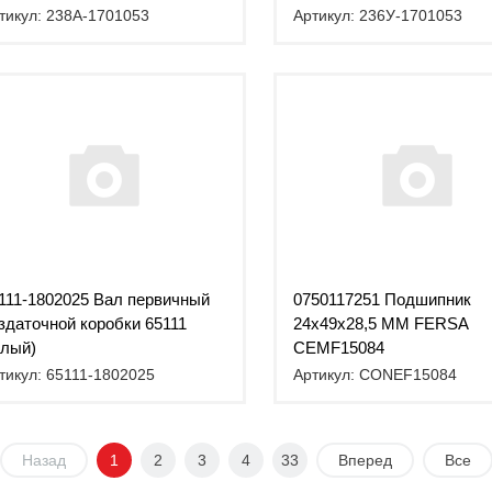
тикул: 238А-1701053
Артикул: 236У-1701053
111-1802025 Вал первичный
0750117251 Подшипник
здаточной коробки 65111
24x49x28,5 MM FERSA
олый)
CEMF15084
тикул: 65111-1802025
Артикул: CONEF15084
Назад
1
2
3
4
33
Вперед
Все