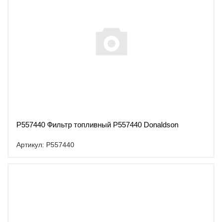
P557440 Фильтр топливный P557440 Donaldson
Артикул: P557440