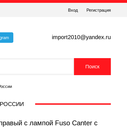
Вход
Регистрация
import2010@yandex.ru
egram
России
 РОССИИ
равый с лампой Fuso Canter с