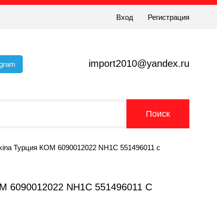
Вход
Регистрация
import2010@yandex.ru
egram
akina Турция КОМ 6090012022 NH1C 551496011 с
6090012022 NH1C 551496011 С