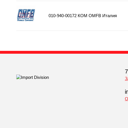
010-940-00172 КОМ OMFB Италия
7
З
i
О