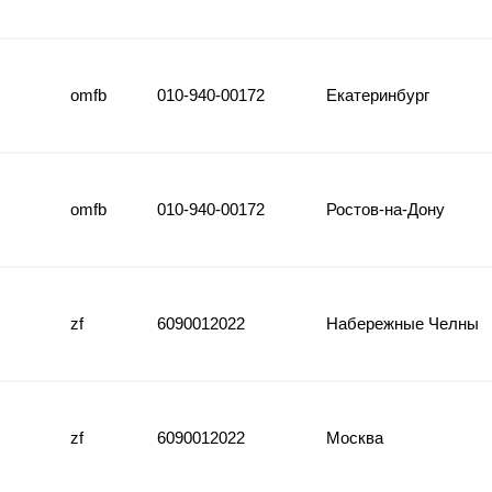
omfb
010-940-00172
Екатеринбург
omfb
010-940-00172
Ростов-на-Дону
zf
6090012022
Набережные Челны
zf
6090012022
Москва