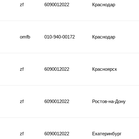
zf
6090012022
Краснодар
omfb
010-940-00172
Краснодар
zf
6090012022
Красноярск
zf
6090012022
Ростов-на-Дону
zf
6090012022
Екатеринбург