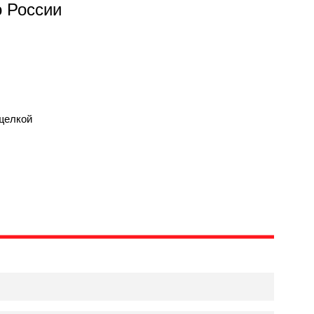
о России
ащелкой