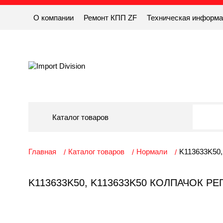
О компании
Ремонт КПП ZF
Техническая информ
Каталог товаров
Главная
Каталог товаров
Нормали
K113633K50,
K113633K50, K113633K50 КОЛПАЧОК Р