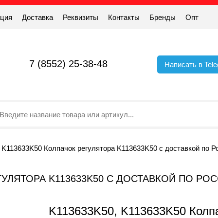
ация
Доставка
Реквизиты
Контакты
Бренды
Опт
7 (8552) 25-38-48
Написать в Tel
 K113633K50 Колпачок регулятора K113633K50 с доставкой по Р
ЕГУЛЯТОРА K113633K50 С ДОСТАВКОЙ ПО РО
K113633K50, K113633K50 Колпа