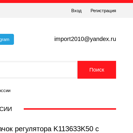
Вход
Регистрация
import2010@yandex.ru
egram
оссии
ССИИ
чок регулятора K113633K50 с