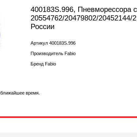
400183S.996, Пневморессора с
20554762/20479802/20452144/2
России
Артикул
400183S.996
Производитель
Fabio
Бренд
Fabio
в ближайшее время.