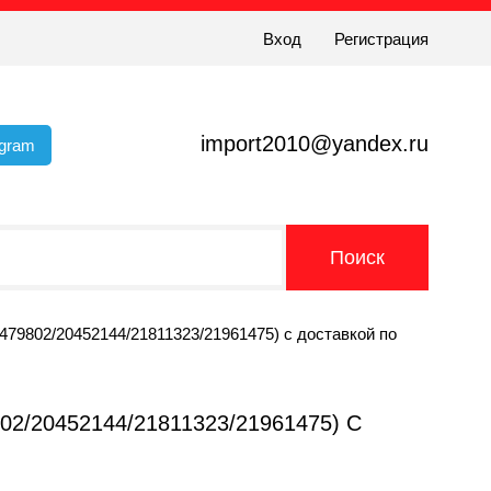
Вход
Регистрация
import2010@yandex.ru
egram
479802/20452144/21811323/21961475) с доставкой по
/20452144/21811323/21961475) С