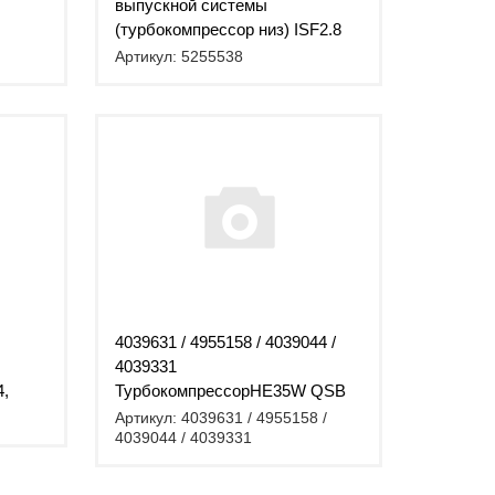
выпускной системы
(турбокомпрессор низ) ISF2.8
АНАЛОГ Cummins
Артикул: 5255538
4039631 / 4955158 / 4039044 /
4039331
4,
ТурбокомпрессорHE35W QSB
ING
Артикул: 4039631 / 4955158 /
4039044 / 4039331