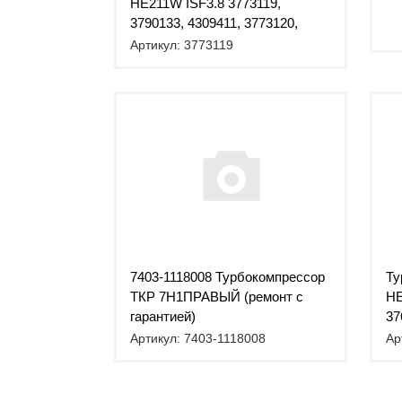
HE211W ISF3.8 3773119,
3790133, 4309411, 3773120,
3773193
Артикул: 3773119
7403-1118008 Турбокомпрессор
Ту
ТКР 7Н1ПРАВЫЙ (ремонт с
HE
гарантией)
37
Артикул: 7403-1118008
Ар