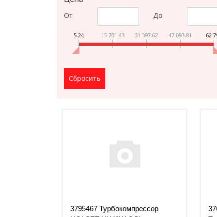
От
До
5.24
15 701.43
31 397.62
47 093.81
62 7
3795467 Турбокомпрессор
37