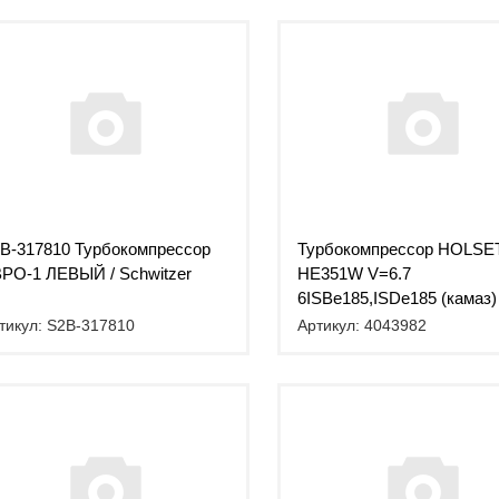
B-317810 Турбокомпрессор
Турбокомпрессор HOLSE
РО-1 ЛЕВЫЙ / Schwitzer
HE351W V=6.7
6ISBe185,ISDe185 (камаз)
(АНАЛОГ) (C)
тикул: S2B-317810
Артикул: 4043982
(4043980/4035899/4955908