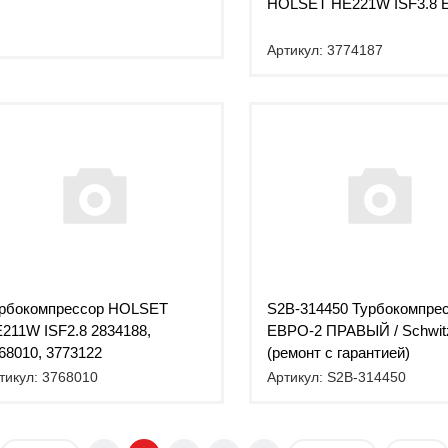
HOLSET HE221W ISF3.8 Е
Артикул: 3774187
рбокомпрессор HOLSET
S2B-314450 Турбокомпре
211W ISF2.8 2834188,
ЕВРО-2 ПРАВЫЙ / Schwit
68010, 3773122
(ремонт с гарантией)
тикул: 3768010
Артикул: S2B-314450