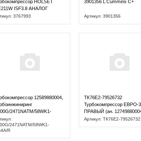
рбокомпрессор HOLSET
3901356 L Cummins C+
211W ISF3.8 АНАЛОГ
тикул: 3767993
Артикул: 3901356
рбокомпрессор 12589880004,
ТК76Е2-79526732
рбоинжиниринг
Турбокомпрессор ЕВРО-3
00G/2471NATM/58WK1-
ПРАВЫЙ (ан. 1274988000
64A/R лев.
12749700004) / TURBO K
тикул:
Артикул: ТК76Е2-79526732
00G/2471NATM/58WK1-
64A/R