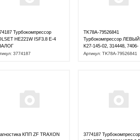
74187 Турбокомпрессор
TK78А-79526841
LSET HE221W ISF3.8 Е-4
Турбокомпрессор ЛЕВЫЙ 
НАЛОГ
К27-145-02, 314448, 7406-
1118013) / TURBO KING
тикул: 3774187
Артикул: TK78А-79526841
агностика КПП ZF TRAXON
3774187 Турбокомпрессо