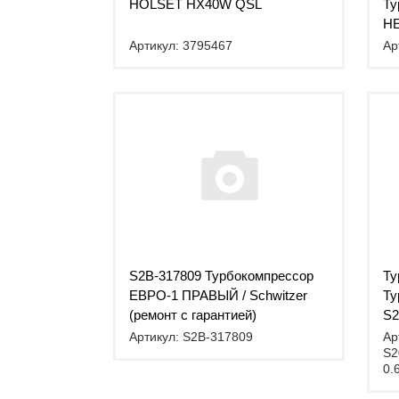
HOLSET HX40W QSL
Ту
HE
Артикул: 3795467
Ар
S2B-317809 Турбокомпрессор
Ту
ЕВРО-1 ПРАВЫЙ / Schwitzer
Ту
(ремонт с гарантией)
S2
0.
Артикул: S2B-317809
Ар
S2
0.