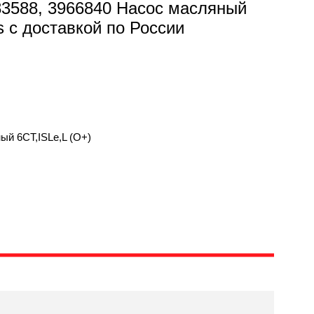
983588, 3966840 Насос масляный
 с доставкой по России
ый 6CT,ISLe,L (О+)