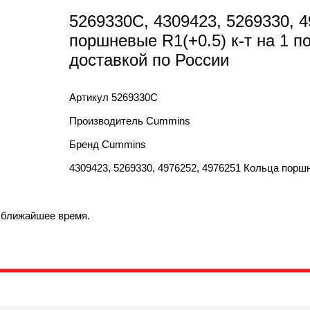
5269330C, 4309423, 5269330, 
поршневые R1(+0.5) к-т на 1 
доставкой по России
Артикул
5269330C
Производитель
Cummins
Бренд
Cummins
4309423, 5269330, 4976252, 4976251 Кольца порш
в ближайшее время.