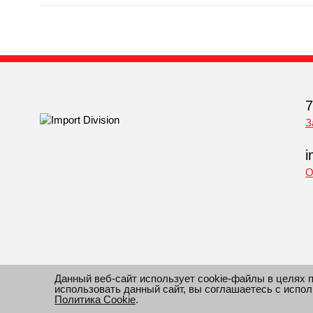
7
З
i
О
Данный веб-сайт использует cookie-файлы в целях 
использовать данный сайт, вы соглашаетесь с испо
© 2010-2026 Все права защищены Импорт Дивижн. Инфо
Политика Cookie
.