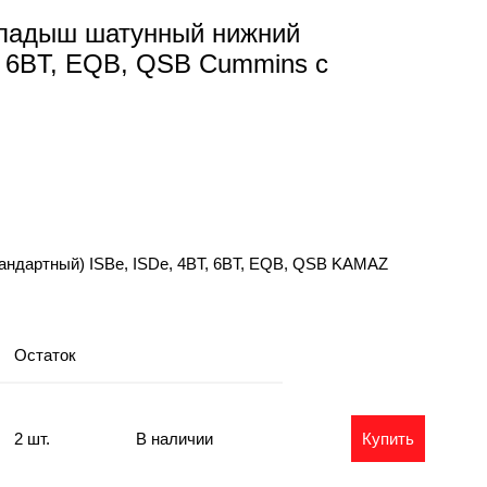
Вкладыш шатунный нижний
T, 6BT, EQB, QSB Cummins с
андартный) ISBe, ISDe, 4BT, 6BT, EQB, QSB KAMAZ
Остаток
2 шт.
В наличии
Купить