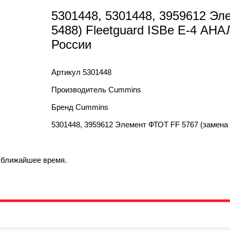
5301448, 5301448, 3959612 Эл
5488) Fleetguard ISBe Е-4 АН
России
Артикул
5301448
Производитель
Cummins
Бренд
Cummins
5301448, 3959612 Элемент ФТОТ FF 5767 (замена на
в ближайшее время.