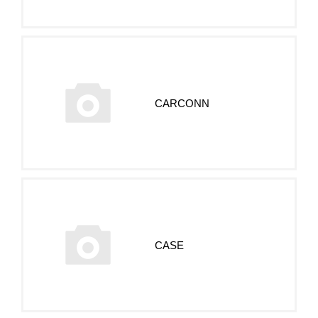
CARСONN
CASE