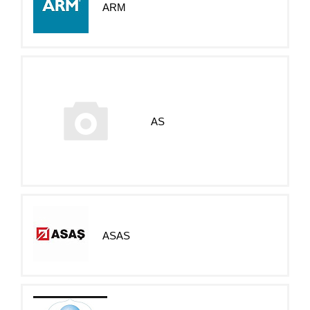
ARM
AS
ASAS