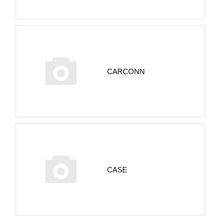
CARСONN
CASE