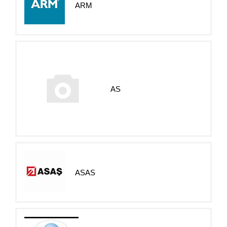
ARM
AS
ASAS