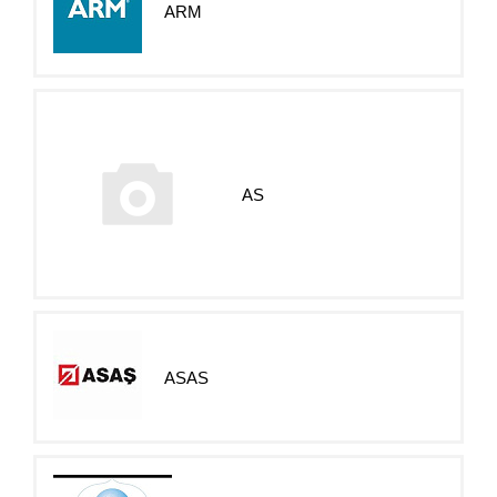
ARM
AS
ASAS