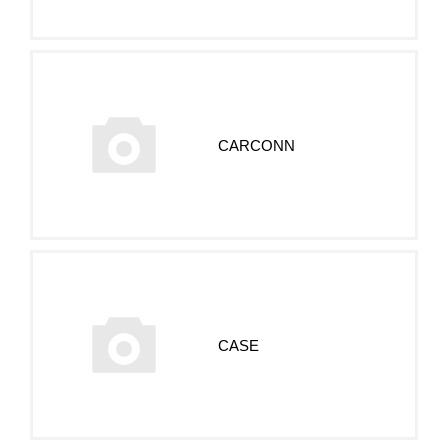
CARСONN
CASE