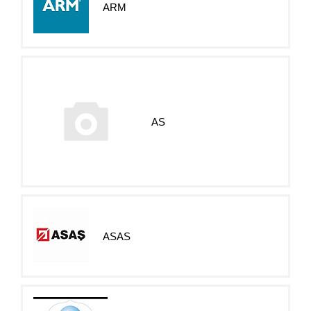
ARM
AS
ASAS