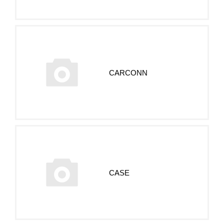
CARСONN
CASE